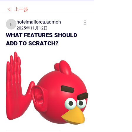
上一步
hotelmallorca.admon
hotelmallorca.admon
2025年11月12日
WHAT FEATURES SHOULD
ADD TO SCRATCH?