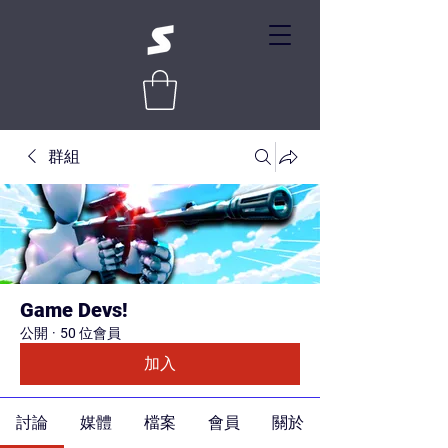
群組
Game Devs!
公開
·
50 位會員
加入
討論
媒體
檔案
會員
關於