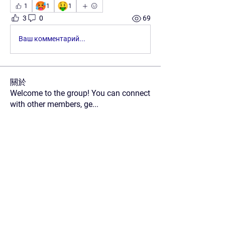
🥵
🤑
1
1
1
3
0
69
Ваш комментарий...
關於
Welcome to the group! You can connect
with other members, ge
...
閱讀更多
會員
mahmoud
追蹤
Roshan A/L Anantan
追蹤
Darsh Duaa
追蹤
Nguyễn Trung Hiếu
追蹤